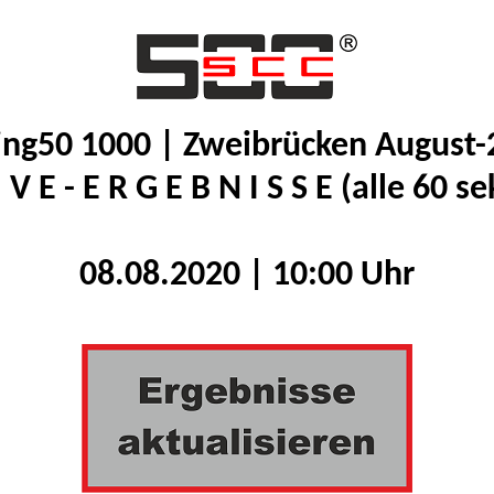
ing50 1000 | Zweibrücken August
I V E - E R G E B N I S S E (alle 60 se
08.08.2020 | 10:00 Uhr