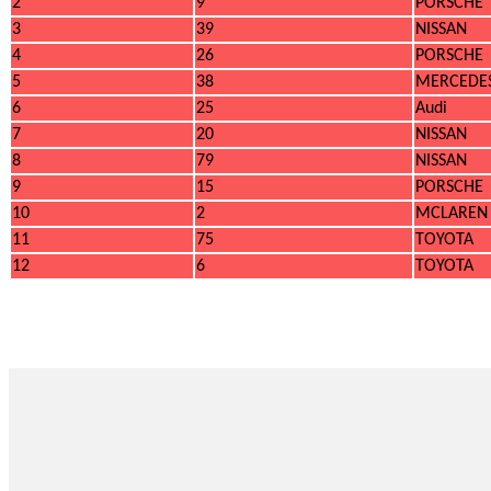
2
9
PORSCHE
3
39
NISSAN
4
26
PORSCHE
5
38
MERCEDE
6
25
Audi
7
20
NISSAN
8
79
NISSAN
9
15
PORSCHE
10
2
MCLAREN
11
75
TOYOTA
12
6
TOYOTA