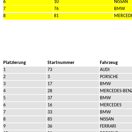
6
10
NISSAN
7
76
BMW
8
81
MERCED
Platzierung
Startnummer
Fahrzeug
1
73
AUDI
2
3
PORSCHE
3
17
BMW
4
28
MERCEDES-BEN
5
37
BMW
6
16
MERCEDES
7
33
BMW
8
85
NISSAN
9
36
FERRARI