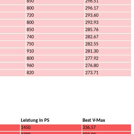
850
296.51
800
296.17
720
293.60
800
292.93
850
285.76
740
282.67
750
282.55
910
281.30
800
277.92
960
276.80
820
273.71
Leistung in PS
Best V-Max
1450
336.57