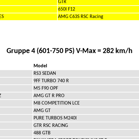
GTR
650I F12
ES
AMG C63S RSC Racing
Gruppe 4 (601-750 PS) V-Max = 282 km/h
Model
RS3 SEDAN
9FF TURBO 740 R
M5 F90 OPF
Z
AMG GT R PRO
M8 COMPETITION LCE
AMG GT
PURE TURBOS M240I
GTR RSC RACING
488 GTB