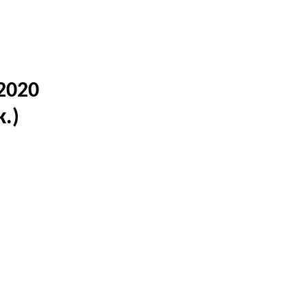
-2020
k.)