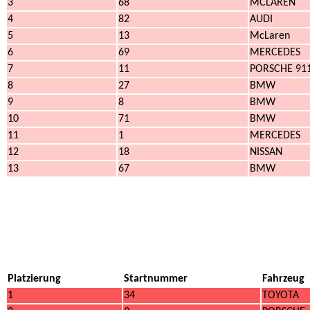
3
68
MCLAREN
4
82
AUDI
5
13
McLaren
6
69
MERCEDES
7
11
PORSCHE 91
8
27
BMW
9
8
BMW
10
71
BMW
11
1
MERCEDES
12
18
NISSAN
13
67
BMW
Platzierung
Startnummer
Fahrzeug
1
34
TOYOTA