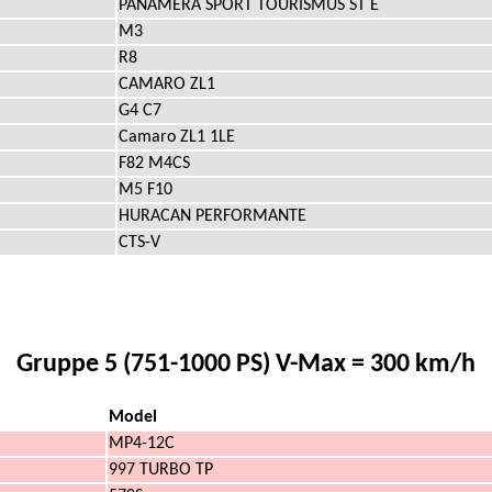
PANAMERA SPORT TOURISMUS ST E
M3
R8
CAMARO ZL1
G4 C7
Camaro ZL1 1LE
F82 M4CS
M5 F10
HURACAN PERFORMANTE
CTS-V
Gruppe 5 (751-1000 PS) V-Max = 300 km/h
Model
MP4-12C
997 TURBO TP