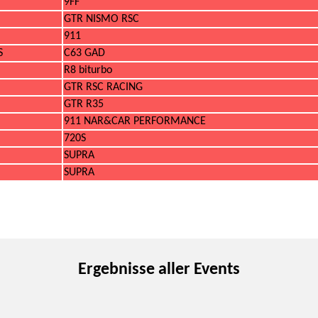
9FF
GTR NISMO RSC
911
S
C63 GAD
R8 biturbo
GTR RSC RACING
GTR R35
911 NAR&CAR PERFORMANCE
720S
SUPRA
SUPRA
Ergebnisse aller Events