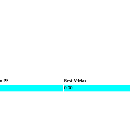
in PS
Best V-Max
0.00