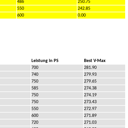
486
250.75
550
242.85
600
0.00
Leistung in PS
Best V-Max
700
281.90
740
279.93
750
279.65
585
274.38
750
274.19
750
273.43
550
272.97
600
271.89
720
271.03