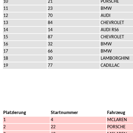
10
21
PORSCHE
11
23
BMW
12
70
AUDI
13
84
CHEVROLET
14
14
AUDI RS6
15
87
CHEVROLET
16
32
BMW
17
66
BMW
18
30
LAMBORGHINI
19
77
CADILLAC
Platzierung
Startnummer
Fahrzeug
1
4
MCLAREN
2
22
PORSCHE