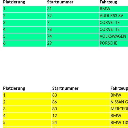
Platzierung
Startnummer
Fahrzeug
1
31
BMW
2
72
AUDI RS3 8V
3
7
CORVETTE
4
78
CORVETTE
5
74
VOLKSWAGEN
6
29
PORSCHE
Platzierung
Startnummer
Fahrzeug
1
83
BMW
2
86
NISSAN 
3
80
MERCEDE
4
12
BMW
5
24
BMW 135