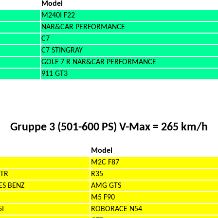
Model
M240I F22
NAR&CAR PERFORMANCE
C7
C7 STINGRAY
GOLF 7 R NAR&CAR PERFORMANCE
911 GT3
Gruppe 3 (501-600 PS) V-Max = 265 km/h
Model
M2C F87
GTR
R35
S BENZ
AMG GTS
M5 F90
I
ROBORACE N54